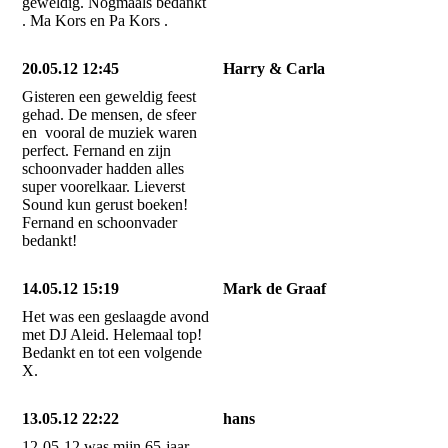
geweldig. Nogmaals bedankt
. Ma Kors en Pa Kors .
20.05.12 12:45
Harry & Carla
Gisteren een geweldig feest
gehad. De mensen, de sfeer
en vooral de muziek waren
perfect. Fernand en zijn
schoonvader hadden alles
super voorelkaar. Lieverst
Sound kun gerust boeken!
Fernand en schoonvader
bedankt!
14.05.12 15:19
Mark de Graaf
Het was een geslaagde avond
met DJ Aleid. Helemaal top!
Bedankt en tot een volgende
X.
13.05.12 22:22
hans
12-05-12 was mijn 65-jaar