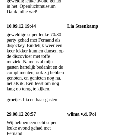
geweldig leuke avond gehad
in het Openluchtmuseum.
Dank jullie wel!
10.09.12 19:44
Lia Steenkamp
geweldige super leuke 70/80
party gehad met Fernand als
disjockey. Eindelijk weer een
keer lekker kunnen dansen op
de discovloer met toffe
muziek. Namens al mijn
gasten hartelijk bedankt en de
complimenten, ook zij hebben
genoten, en genieten nog na,
net als ik. Een feest om nog
lang op terug te kijken.
groetjes Lia en haar gasten
29.08.12 20:57
wilma v.d. Pol
Wij hebben een echt super
leuke avond gehad met
Fernand