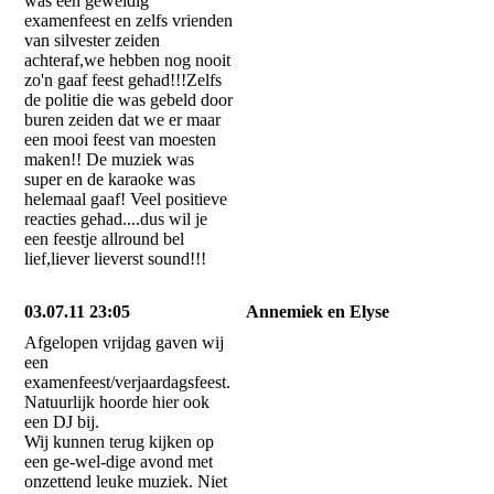
was een geweldig
examenfeest en zelfs vrienden
van silvester zeiden
achteraf,we hebben nog nooit
zo'n gaaf feest gehad!!!Zelfs
de politie die was gebeld door
buren zeiden dat we er maar
een mooi feest van moesten
maken!! De muziek was
super en de karaoke was
helemaal gaaf! Veel positieve
reacties gehad....dus wil je
een feestje allround bel
lief,liever lieverst sound!!!
03.07.11 23:05
Annemiek en Elyse
Afgelopen vrijdag gaven wij
een
examenfeest/verjaardagsfeest.
Natuurlijk hoorde hier ook
een DJ bij.
Wij kunnen terug kijken op
een ge-wel-dige avond met
onzettend leuke muziek. Niet