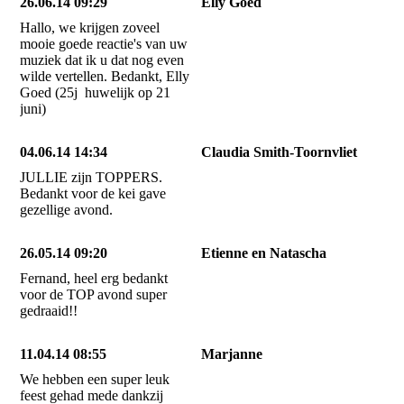
26.06.14 09:29
Elly Goed
Hallo, we krijgen zoveel
mooie goede reactie's van uw
muziek dat ik u dat nog even
wilde vertellen. Bedankt, Elly
Goed (25j huwelijk op 21
juni)
04.06.14 14:34
Claudia Smith-Toornvliet
JULLIE zijn TOPPERS.
Bedankt voor de kei gave
gezellige avond.
26.05.14 09:20
Etienne en Natascha
Fernand, heel erg bedankt
voor de TOP avond super
gedraaid!!
11.04.14 08:55
Marjanne
We hebben een super leuk
feest gehad mede dankzij