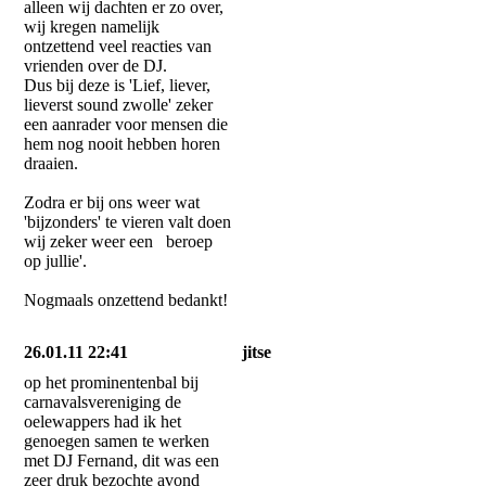
alleen wij dachten er zo over,
wij kregen namelijk
ontzettend veel reacties van
vrienden over de DJ.
Dus bij deze is 'Lief, liever,
lieverst sound zwolle' zeker
een aanrader voor mensen die
hem nog nooit hebben horen
draaien.
Zodra er bij ons weer wat
'bijzonders' te vieren valt doen
wij zeker weer een beroep
op jullie'.
Nogmaals onzettend bedankt!
26.01.11 22:41
jitse
op het prominentenbal bij
carnavalsvereniging de
oelewappers had ik het
genoegen samen te werken
met DJ Fernand, dit was een
zeer druk bezochte avond